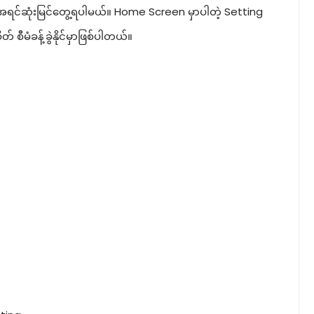
အရင်ဆုံးမြင်တွေ့ရပါမယ်။ Home Screen မှာပါတဲ့ Setting
ီမံခန့်ခွဲနိုင်မှာဖြစ်ပါတယ်။