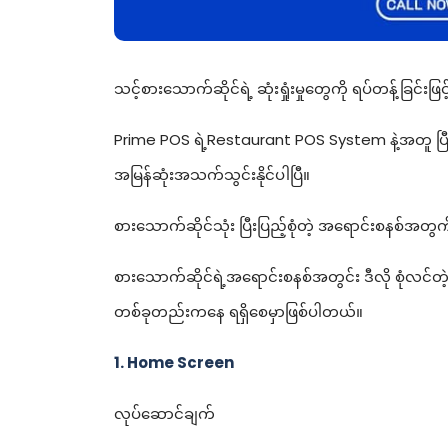
သင့်စားသောက်ဆိုင်ရဲ့ ဆုံးရှုံးမှုတွေကို ရပ်တန့်ခြင်း
Prime POS ရဲ့Restaurant POS System နဲ့အတူ ပြီးပြ
အမြန်ဆုံးအသက်သွင်းနိုင်ပါပြီ။
စားသောက်ဆိုင်သုံး ပြီးပြည့်စုံတဲ့ အရောင်းစနစ်
စားသောက်ဆိုင်ရဲ့အရောင်းစနစ်အတွင်း ဒီလို စုံလင်
တစ်ခုတည်းကနေ ရရှိစေမှာဖြစ်ပါတယ်။
1. Home Screen
လုပ်ဆောင်ချက်