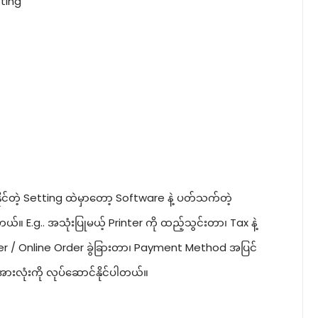
tting
နိုင်တဲ့ Setting ထဲမှာတော့ Software နဲ့ ပတ်သက်တဲ့
ယ်။ E.g.. အသုံးပြုမယ့် Printer ကို ထည့်သွင်းတာ၊ Tax နဲ့
r / Online Order ခွဲခြားတာ၊ Payment Method အပြင်
ားလုံးကို လုပ်ဆောင်နိုင်ပါတယ်။