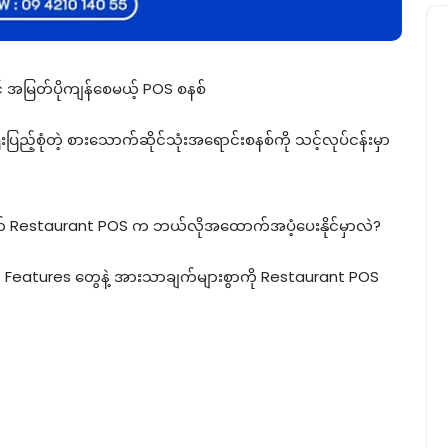
ဖြင့် အမြတ်ပိုကျန်စေမယ့် POS စနစ်
ည့်စုံတဲ့ စားသောက်ဆိုင်သုံးအရောင်းစနစ်ကို သင့်လုပ်ငန်းမှာ
အတွက် Restaurant POS က ဘယ်လိုအထောက်အပံ့ပေးနိုင်မှာလဲ?
တဲ့ Features တွေနဲ့ အားသာချက်များစွာကို Restaurant POS