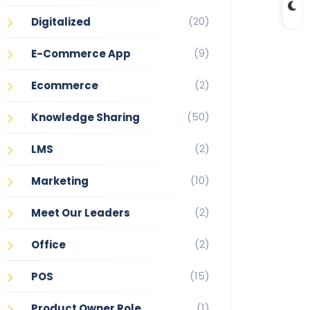
(20)
Digitalized
(9)
E-Commerce App
(2)
Ecommerce
(50)
Knowledge Sharing
(2)
LMS
(10)
Marketing
(2)
Meet Our Leaders
(2)
Office
(15)
POS
(1)
Product Owner Role