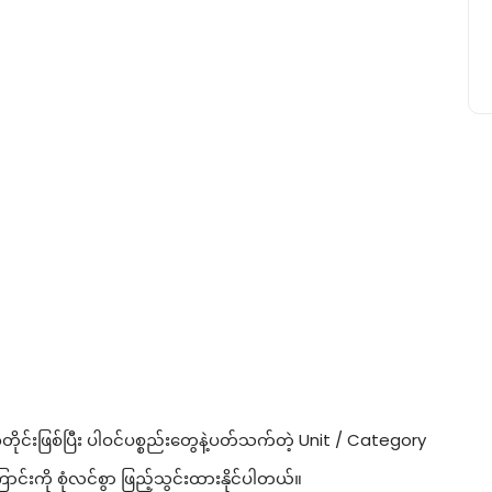
င်းဖြစ်ပြီး ပါဝင်ပစ္စည်းတွေနဲ့ပတ်သက်တဲ့ Unit / Category
ကို စုံလင်စွာ ဖြည့်သွင်းထားနိုင်ပါတယ်။