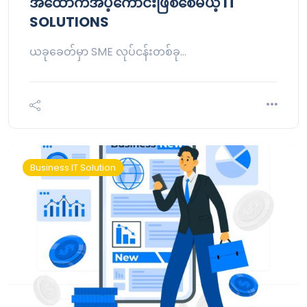
အထောက်အပံ့ကောင်းဖြစ်စေမယ့် IT
SOLUTIONS
ယခုခေတ်မှာ SME လုပ်ငန်းတစ်ခု…
Business IT Solution