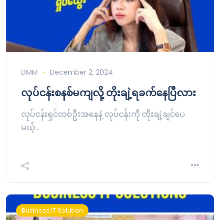
DMM
December 2, 2024
လုပ်ငန်းစနစ်မကျလို့ တိုးချဲ့ရခက်နေပြီလား
လုပ်ငန်းရှင်တစ်ဦးအနေနဲ့ လုပ်ငန်းကို တိုးချဲ့ချင်ပေ
မယ့်…
Business IT Solution