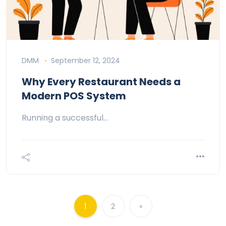
DMM
September 12, 2024
Why Every Restaurant Needs a
Modern POS System
Running a successful…
1
2
»