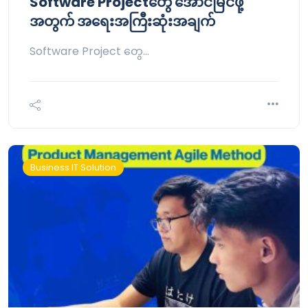
Software Projectတွေ အောင်မြင်ဖို့
အတွက် အရေးအကြီးဆုံးအချက်
Software Project တွေ…
Business IT Solution