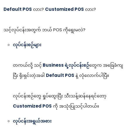
Default POS
လား?
Customized POS
လား?
သင့်လုပ်ငန်းအတွက် ဘယ် POS ကိုရွေးမလဲ?
လုပ်ငန်းစဉ်များ
တကယ်လို့ သင့်
Business ရဲ့လုပ်ငန်းစဉ်
တွေက အခြေခံကျ
ပြီး ရိုးရှင်းတဲ့အခါ
Default POS
နဲ့ လုံလောက်ပါပြီ။
လုပ်ငန်းစဉ်တွေ ရှုပ်ထွေးပြီး သီးသန့်ဆန်နေရင်တော့
Customized POS
ကို အသုံးပြုသင့်ပါတယ်။
လုပ်ငန်းအရွယ်အစား