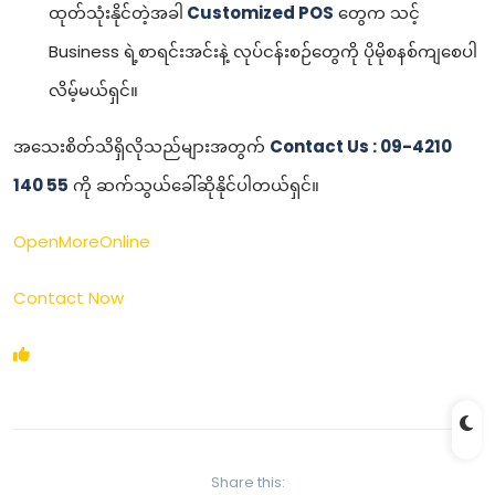
ထုတ်သုံးနိုင်တဲ့အခါ
Customized POS
တွေက သင့်
Business ရဲ့စာရင်းအင်းနဲ့ လုပ်ငန်းစဉ်တွေကို ပိုမိုစနစ်ကျစေပါ
လိမ့်မယ်ရှင်။
အသေးစိတ်သိရှိလိုသည်များအတွက်
Contact Us : 09-4210
140 55
ကို ဆက်သွယ်ခေါ်ဆိုနိုင်ပါတယ်ရှင်။
OpenMoreOnline
Contact Now
Share this: