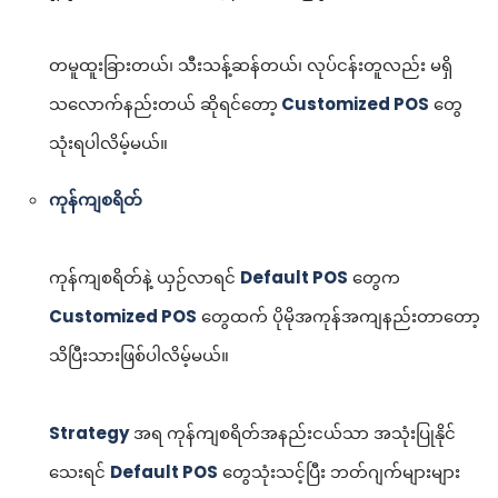
တမူထူးခြားတယ်၊ သီးသန့်ဆန်တယ်၊ လုပ်ငန်းတူလည်း မရှိ
သလောက်နည်းတယ် ဆိုရင်တော့
Customized POS
တွေ
သုံးရပါလိမ့်မယ်။
ကုန်ကျစရိတ်
ကုန်ကျစရိတ်နဲ့ ယှဉ်လာရင်
Default POS
တွေက
Customized POS
တွေထက် ပိုမိုအကုန်အကျနည်းတာတော့
သိပြီးသားဖြစ်ပါလိမ့်မယ်။
Strategy
အရ ကုန်ကျစရိတ်အနည်းငယ်သာ အသုံးပြုနိုင်
သေးရင်
Default POS
တွေသုံးသင့်ပြီး ဘတ်ဂျက်များများ