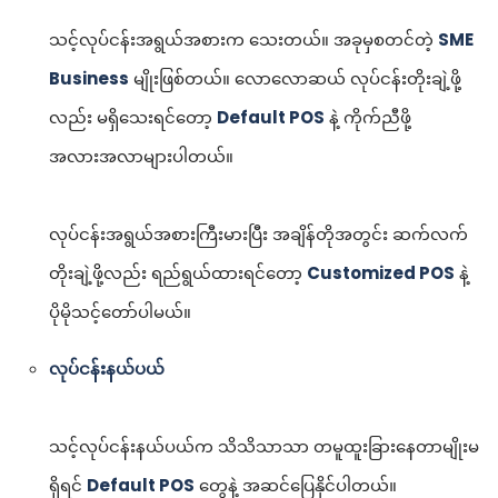
သင့်လုပ်ငန်းအရွယ်အစားက သေးတယ်။ အခုမှစတင်တဲ့
SME
Business
မျိုးဖြစ်တယ်။ လောလောဆယ် လုပ်ငန်းတိုးချဲ့ဖို့
လည်း မရှိသေးရင်တော့
Default POS
နဲ့ ကိုက်ညီဖို့
အလားအလာများပါတယ်။
လုပ်ငန်းအရွယ်အစားကြီးမားပြီး အချိန်တိုအတွင်း ဆက်လက်
တိုးချဲ့ဖို့လည်း ရည်ရွယ်ထားရင်တော့
Customized POS
နဲ့
ပိုမိုသင့်တော်ပါမယ်။
လုပ်ငန်းနယ်ပယ်
သင့်လုပ်ငန်းနယ်ပယ်က သိသိသာသာ တမူထူးခြားနေတာမျိုးမ
ရှိရင်
Default POS
တွေနဲ့ အဆင်ပြေနိုင်ပါတယ်။