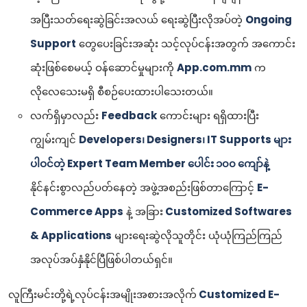
အပြီးသတ်ရေးဆွဲခြင်းအလယ် ရေးဆွဲပြီးလိုအပ်တဲ့
Ongoing
Support
တွေပေးခြင်းအဆုံး သင့်လုပ်ငန်းအတွက် အကောင်း
ဆုံးဖြစ်စေမယ့် ဝန်ဆောင်မှုများကို
App.com.mm
က
လိုလေသေးမရှိ စီစဉ်ပေးထားပါသေးတယ်။
လက်ရှိမှာလည်း
Feedback
ကောင်းများ ရရှိထားပြီး
ကျွမ်းကျင်
Developers၊ Designers၊ IT Supports များ
ပါဝင်တဲ့ Expert Team Member ပေါင်း ၁၀၀ ကျော်နဲ့
နိုင်နင်းစွာလည်ပတ်နေတဲ့ အဖွဲ့အစည်းဖြစ်တာကြောင့်
E-
Commerce Apps
နဲ့ အခြား
Customized Softwares
& Applications
များရေးဆွဲလိုသူတိုင်း ယုံယုံကြည်ကြည်
အလုပ်အပ်နှံနိုင်ပြီဖြစ်ပါတယ်ရှင်။
လူကြီးမင်းတို့ရဲ့လုပ်ငန်းအမျိုးအစားအလိုက်
Customized E-