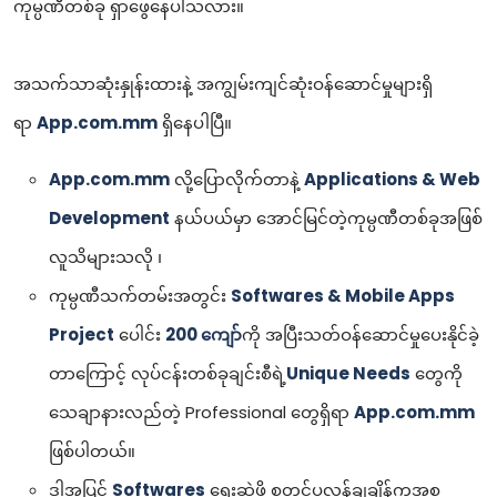
ကုမ္ပဏီတစ်ခု ရှာဖွေနေပါသလား။
အသက်သာဆုံးနှုန်းထားနဲ့ အကျွမ်းကျင်ဆုံးဝန်ဆောင်မှုများရှိ
ရာ
App.com.mm
ရှိနေပါပြီ။
App.com.mm
လို့ပြောလိုက်တာနဲ့
Applications & Web
Development
နယ်ပယ်မှာ အောင်မြင်တဲ့ကုမ္ပဏီတစ်ခုအဖြစ်
လူသိများသလို ၊
ကုမ္ပဏီသက်တမ်းအတွင်း
Softwares & Mobile Apps
Project
ပေါင်း
200 ကျော်
ကို အပြီးသတ်ဝန်ဆောင်မှုပေးနိုင်ခဲ့
တာကြောင့် လုပ်ငန်းတစ်ခုချင်းစီရဲ့
Unique Needs
တွေကို
သေချာနားလည်တဲ့ Professional တွေရှိရာ
App.com.mm
ဖြစ်ပါတယ်။
ဒါ့အပြင်
Softwares
ရေးဆွဲဖို့ စတင်ပလန်ချချိန်ကအစ