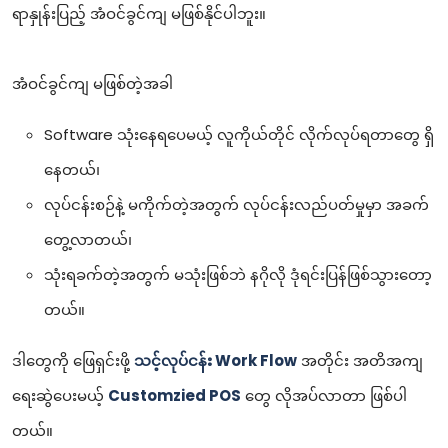
ရာနှုန်းပြည့် အံဝင်ခွင်ကျ မဖြစ်နိုင်ပါဘူး။
အံဝင်ခွင်ကျ မဖြစ်တဲ့အခါ
Software သုံးနေရပေမယ့် လူကိုယ်တိုင် လိုက်လုပ်ရတာတွေ ရှိ
နေတယ်၊
လုပ်ငန်းစဉ်နဲ့ မကိုက်တဲ့အတွက် လုပ်ငန်းလည်ပတ်မှုမှာ အခက်
တွေ့လာတယ်၊
သုံးရခက်တဲ့အတွက် မသုံးဖြစ်ဘဲ နဂိုလို ဒုံရင်းပြန်ဖြစ်သွားတော့
တယ်။
ဒါတွေကို ဖြေရှင်းဖို့
သင့်လုပ်ငန်း Work Flow
အတိုင်း အတိအကျ
ရေးဆွဲပေးမယ့်
Customzied POS
တွေ လိုအပ်လာတာ ဖြစ်ပါ
တယ်။