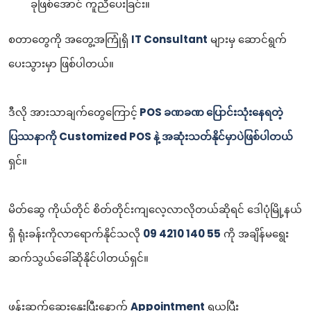
ခုဖြစ်အောင် ကူညီပေးခြင်း။
စတာတွေကို အတွေ့အကြုံရှိ
IT Consultant
များမှ ဆောင်ရွက်
ပေးသွားမှာ ဖြစ်ပါတယ်။
ဒီလို အားသာချက်တွေကြောင့်
POS ခဏခဏ ပြောင်းသုံးနေရတဲ့
ပြဿနာကို Customized POS နဲ့ အဆုံးသတ်နိုင်မှာပဲဖြစ်ပါတယ်
ရှင်။
မိတ်ဆွေ ကိုယ်တိုင် စိတ်တိုင်းကျလေ့လာလိုတယ်ဆိုရင် ဒေါပုံမြို့နယ်
ရှိ ရုံးခန်းကိုလာရောက်နိုင်သလို
09 4210 140 55
ကို အချိန်မရွေး
ဆက်သွယ်ခေါ်ဆိုနိုင်ပါတယ်ရှင်။
ဖုန်းဆက်ဆွေးနွေးပြီးနောက်
Appointment
ရယူပြီး