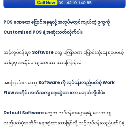
POS ခဏခဏ ပြောင်းနေရလို့ အလုပ်မတွင်ကျယ်တဲ့ ဒုက္ခကို
Customized POS နဲ့ အဆုံးသတ်လိုက်ပါ။
သင့်လုပ်ငန်းမှာ
Software
တွေ မကြာခဏ ပြောင်းသုံးနေရပေမယ့်
တစ်ခုမှ အထိုင်မကျသေးတာ ဘာကြောင့်လဲ။
အကြောင်းကတော့
Software ကို လုပ်ငန်းလည်ပတ်ပုံ Work
Flow အတိုင်း အတိအကျ ရေးဆွဲထားတာ မဟုတ်လို့ပါပဲ
။
Default Software
တွေက လုပ်ငန်းအများစုရဲ့ ယေဘုယျ
လည်ပတ်ပုံအတိုင်း ရေးဆွဲထားတာဖြစ်လို့ သင့်လုပ်ငန်းလည်ပတ်ပုံနဲ့