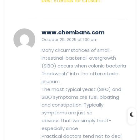
best Steroids for Crossfit
says:
www.chembans.com
October 25, 2025 at 1:30 pm
Many circumstances of small-
intestinal-bacterial-overgrowth
(SIBO) occurs when colonic bacteria
“backwash” into the often sterile
jejunum.
The most typical yeast (SIFO) and
SIBO symptoms are fuel, bloating
and constipation. Typically
symptoms are just so
obvious that we simply treat-
especially since
Practical doctors tend not to deal