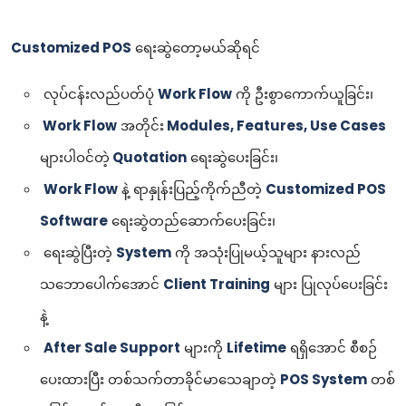
Customized POS
ရေးဆွဲတော့မယ်ဆိုရင်
လုပ်ငန်းလည်ပတ်ပုံ
Work Flow
ကို ဦးစွာကောက်ယူခြင်း၊
Work Flow
အတိုင်း
Modules, Features, Use Cases
များပါဝင်တဲ့
Quotation
ရေးဆွဲပေးခြင်း၊
Work Flow
နဲ့ ရာနှုန်းပြည့်ကိုက်ညီတဲ့
Customized POS
Software
ရေးဆွဲတည်ဆောက်ပေးခြင်း၊
ရေးဆွဲပြီးတဲ့
System
ကို အသုံးပြုမယ့်သူများ နားလည်
သဘောပေါက်အောင်
Client Training
များ ပြုလုပ်ပေးခြင်း
နဲ့
After Sale Support
များကို
Lifetime
ရရှိအောင် စီစဉ်
ပေးထားပြီး တစ်သက်တာခိုင်မာသေချာတဲ့
POS System
တစ်