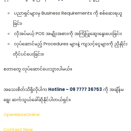
ပညာရှင်များမှ Business Requirements ကို စစ်ဆေးရယူ
ခြင်း၊
လိုအပ်မယ့် POS အမျိုးအစားကို အကြံပြုဆွေးနွေးပေးခြင်း၊
လုပ်ဆောင်မည့် Procedures များနဲ့ ကျသင့်ငွေများကို ညှိနှိုင်း
တိုင်ပင်ပေးခြင်း။
စတာတွေ လုပ်ဆောင်ပေးသွားပါမယ်။
အသေးစိတ်သိရှိလိုပါက
Hotline – 09 7777 36753
ကို အချိန်မ
ရွေး ဆက်သွယ်ခေါ်ဆိုနိုင်ပါတယ်ရှင်။
OpenMoreOnline
Contact Now