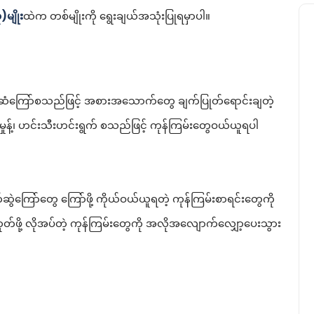
မျိုး
ထဲက တစ်မျိုးကို ရွေးချယ်အသုံးပြုရမှာပါ။
ြာဆံကြော်စသည်ဖြင့် အစားအသောက်တွေ ချက်ပြုတ်ရောင်းချတဲ့
ှုန့်၊ ဟင်းသီးဟင်းရွက် စသည်ဖြင့် ကုန်ကြမ်းတွေဝယ်ယူရပါ
ွဲကြော်တွေ ကြော်ဖို့ ကိုယ်ဝယ်ယူရတဲ့ ကုန်ကြမ်းစာရင်းတွေကို
ထုတ်ဖို့ လိုအပ်တဲ့ ကုန်ကြမ်းတွေကို အလိုအလျောက်လျှော့ပေးသွား