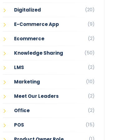
(20)
Digitalized
(9)
E-Commerce App
(2)
Ecommerce
(50)
Knowledge Sharing
(2)
LMS
(10)
Marketing
(2)
Meet Our Leaders
(2)
Office
(15)
POS
(1)
Product Owner Role