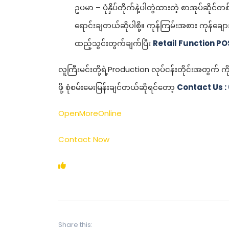
ဥပမာ – ပုံနှိပ်တိုက်နဲ့ပါတွဲထားတဲ့ စာအုပ်ဆိုင်တ
ရောင်းချတယ်ဆိုပါစို့။ ကုန်ကြမ်းအစား ကုန်ချ
ထည့်သွင်းတွက်ချက်ပြီး
Retail Function PO
လူကြီးမင်းတို့ရဲ့Production လုပ်ငန်းတိုင်းအတွက် 
ဖို့ စုံစမ်းမေးမြန်းချင်တယ်ဆိုရင်တော့
Contact Us :
OpenMoreOnline
Contact Now
Share this: