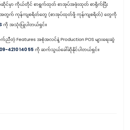
စ်ဆိုင်မှာ ကိုယ်တိုင် စာရွက်ထုတ် စာအုပ်အဖုံးထုတ် စာရိုက်ပြီး
ောအတွက် ကုန်ကျစရိတ်တွေ (စာအုပ်ထုတ်ဖို့ ကုန်ကျစရိတ်) တွေကို
S
ကို အသုံးပြုပါတယ်ရှင်။
ကိုက်ညီတဲ့ Features အစုံအလင်နဲ့ Production POS များရေးဆွဲ
 09-4210 140 55
ကို ဆက်သွယ်ခေါ်ဆိုနိုင်ပါတယ်ရှင်။