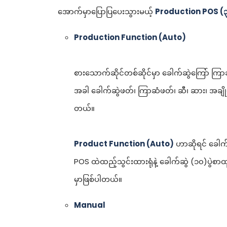
အောက်မှာပြောပြပေးသွားမယ့်
Production POS (၃)
Production Function (Auto)
စားသောက်ဆိုင်တစ်ဆိုင်မှာ ခေါက်ဆွဲကြော် က
အခါ ခေါက်ဆွဲဖတ်၊ ကြာဆံဖတ်၊ ဆီ၊ ဆား၊ အချိုမ
တယ်။
Product Function (Auto)
ဟာဆိုရင် ခေါက်ဆ
POS ထဲထည့်သွင်းထားရုံနဲ့ ခေါက်ဆွဲ (၁၀)ပွဲစာ
မှာဖြစ်ပါတယ်။
Manual