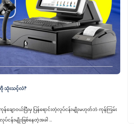
ု သုံးသင့်လဲ?
်ချောဝယ်ပြီးမှ ပြန်ရောင်းတဲ့လုပ်ငန်းမျိုးမဟုတ်ဘဲ ကုန်ကြမ်း
လုပ်ငန်းမျိုးဖြစ်နေတဲ့အခါ …