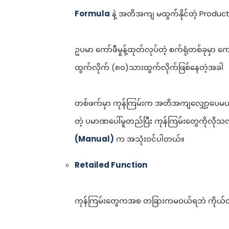
Formula
နဲ့ အတိအကျ မထွက်နိုင်တဲ့ Producti
ဥပမာ ကော်ဖီမှုန့်ထုတ်လုပ်တဲ့ စက်ရုံတစ်ခုမှာ 
ထွက်လိုက် (၈၀)သားထွက်လိုက်ဖြစ်နေတဲ့အခါ
တစ်ဖက်မှာ ကုန်ကြမ်းက အတိအကျလျှော့ပေမယ့်
တဲ့ ပမာဏပေါ်မူတည်ပြီး ကုန်ကြမ်းတွေကိုလိုသလ
(Manual)
က အသုံးဝင်ပါတယ်။
Retailed Function
ကုန်ကြမ်းတွေကအစ တခြားကမဝယ်ရဘဲ ကိုယ်တိုင်