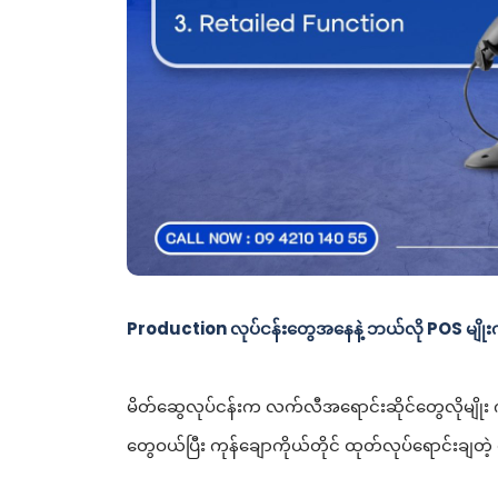
Production လုပ်ငန်းတွေအနေနဲ့ ဘယ်လို POS မျိုးကိ
မိတ်ဆွေလုပ်ငန်းက လက်လီအရောင်းဆိုင်တွေလိုမျိုး ကုန
တွေဝယ်ပြီး ကုန်ချောကိုယ်တိုင် ထုတ်လုပ်ရောင်းချတဲ့ 