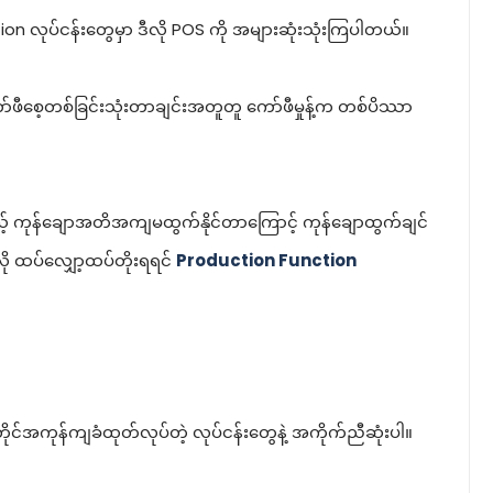
on လုပ်ငန်းတွေမှာ ဒီလို POS ကို အများဆုံးသုံးကြပါတယ်။
ကော်ဖီစေ့တစ်ခြင်းသုံးတာချင်းအတူတူ ကော်ဖီမှုန့်က တစ်ပိဿာ
 ကုန်ချောအတိအကျမထွက်နိုင်တာကြောင့် ကုန်ချောထွက်ချင်
ို ထပ်လျှော့ထပ်တိုးရရင်
Production Function
အကုန်ကျခံထုတ်လုပ်တဲ့ လုပ်ငန်းတွေနဲ့ အကိုက်ညီဆုံးပါ။