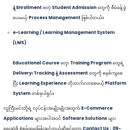
နဲ့ Enrollment
စတဲ့
Student Admission
တွေကို စီမံခန့်ခွဲ
ပေးမယ့်
Process Management
ဖြစ်ပါတယ်။
e-Learning / Learning Management System
(LMS)
Educational Course
တွေ၊
Training Program
တွေရဲ့
Delivery၊ Tracking နဲ့ Assessment
တွေကို စနစ်ကျစေ
ပြီး
Learning Experience
တိုးတက်လာစေမယ့်
Platform
System
တစ်ခုပါရှင်။
လူကြီးမင်းတို့ရဲ့ လုပ်ငန်းအမျိုးမျိုးအတွက်
E-Commerce
Applications
များအပါအဝင်
Software Solutions
များ
ရေးဆွဲဖို့ စုံစမ်းမေးမြန်းချင်တယ်ဆိုရင်တော့
Contact Us : 09-