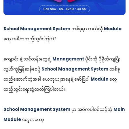
School Management System
တစ်ခုမှာ ဘယ်လို
Module
တွေ အဓိကထည့်သွင်းကြလဲ?
ကျောင်း နဲ့ သင်တန်းတွေရဲ့
Management
ပိုင်းကို ပိုမိုတိကျပြီး
လွယ်ကူမြန်ဆန်စေဖို့
School Management System
တစ်ခု
တည်ဆောက်တဲ့အခါ ယေဘုယျအနေနဲ့ ဖော်ပြပါ
Module
တွေ
ထည့်သွင်းရေးဆွဲတတ်ကြပါတယ်။
School Management System
မှာ အဓိကပါဝင်သင့်တဲ့
Main
Module
တွေကတော့