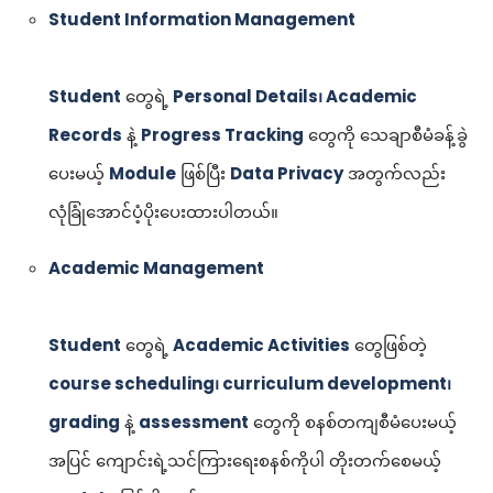
Student Information Management
Student
တွေရဲ့
Personal Details၊ Academic
Records
နဲ့
Progress Tracking
တွေကို သေချာစီမံခန့်ခွဲ
ပေးမယ့်
Module
ဖြစ်ပြီး
Data Privacy
အတွက်လည်း
လုံခြုံအောင်ပံ့ပိုးပေးထားပါတယ်။
Academic Management
Student
တွေရဲ့
Academic Activities
တွေဖြစ်တဲ့
course scheduling၊ curriculum development၊
grading
နဲ့
assessment
တွေကို စနစ်တကျစီမံပေးမယ့်
အပြင် ကျောင်းရဲ့သင်ကြားရေးစနစ်ကိုပါ တိုးတက်စေမယ့်