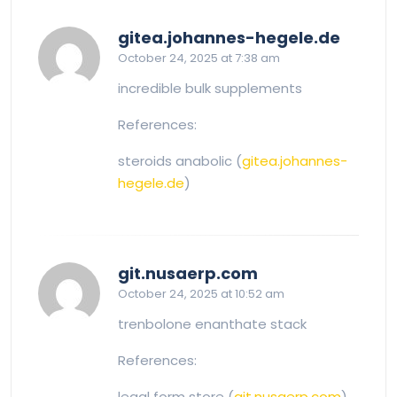
says:
gitea.johannes-hegele.de
October 24, 2025 at 7:38 am
incredible bulk supplements
References:
steroids anabolic (
gitea.johannes-
hegele.de
)
says:
git.nusaerp.com
October 24, 2025 at 10:52 am
trenbolone enanthate stack
References:
legal form store (
git.nusaerp.com
)