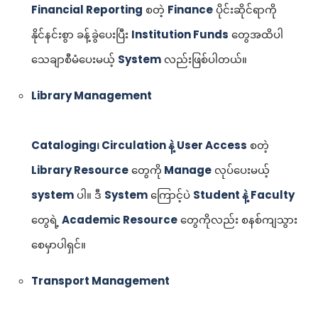
Financial Reporting
စတဲ့
Finance
ပိုင်းဆိုင်ရာကို
နိုင်နင်းစွာ ခန့်ခွဲပေးပြီး
Institution Funds
တွေအထိပါ
သေချာစီမံပေးမယ့်
System
လည်းဖြစ်ပါတယ်။
Library Management
Cataloging၊ Circulation နဲ့ User Access
စတဲ့
Library Resource
တွေကို
Manage
လုပ်ပေးမယ့်
system
ပါ။ ဒီ
System
ကြောင့်ပဲ
Student နဲ့ Faculty
တွေရဲ့
Academic Resource
တွေကိုလည်း စနစ်ကျသွား
စေမှာပါရှင်။
Transport Management