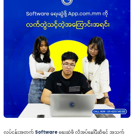
လုပ်ငန်းအတွက်
Software
ရေးဆွဲဖို့ လိုအပ်နေပြီဆိုရင် အသက်