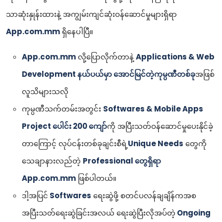
သာဆုံးနှုန်းထားနဲ့ အကျွမ်းကျင်ဆုံးဝန်ဆောင်မှုများရှိရာ
App.com.mm
ရှိနေပါပြီ။
App.com.mm
လို့ပြောလိုက်တာနဲ့
Applications & Web
Development နယ်ပယ်မှာ အောင်မြင်တဲ့ကုမ္ပဏီတစ်ခု
အဖြစ်
လူသိများသလို
ကုမ္ပဏီသက်တမ်းအတွင်း
Softwares & Mobile Apps
Project ပေါင်း 200 ကျော်
ကို အပြီးသတ်ဝန်ဆောင်မှုပေးနိုင်ခဲ့
တာကြောင့် လုပ်ငန်းတစ်ခုချင်းစီရဲ့
Unique Needs
တွေကို
သေချာနားလည်တဲ့
Professional တွေရှိရာ
App.com.mm
ဖြစ်ပါတယ်။
ဒါ့အပြင်
Softwares
ရေးဆွဲဖို့ စတင်ပလန်ချချိန်ကအစ
အပြီးသတ်ရေးဆွဲခြင်းအလယ် ရေးဆွဲပြီးလိုအပ်တဲ့
Ongoing