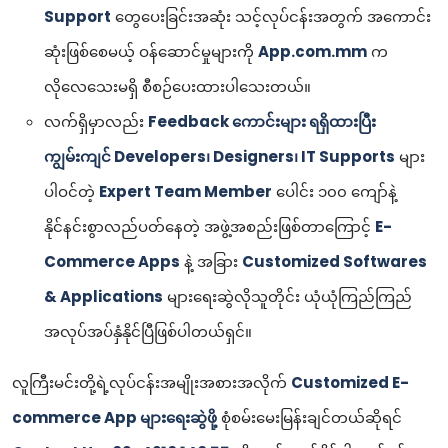
Support
တွေပေးခြင်းအဆုံး သင့်လုပ်ငန်းအတွက် အကောင်း
ဆုံးဖြစ်စေမယ့် ဝန်ဆောင်မှုများကို
App.com.mm
က
လိုလေသေးမရှိ စီစဉ်ပေးထားပါသေးတယ်။
လက်ရှိမှာလည်း
Feedback ကောင်းများ ရရှိထားပြီး
ကျွမ်းကျင် Developers၊ Designers၊ IT Supports
များ
ပါဝင်တဲ့
Expert Team Member
ပေါင်း ၁၀၀ ကျော်နဲ့
နိုင်နင်းစွာလည်ပတ်နေတဲ့ အဖွဲ့အစည်းဖြစ်တာကြောင့်
E-
Commerce Apps
နဲ့ အခြား
Customized Softwares
& Applications
များရေးဆွဲလိုသူတိုင်း ယုံယုံကြည်ကြည်
အလုပ်အပ်နှံနိုင်ပြီဖြစ်ပါတယ်ရှင်။
လူကြီးမင်းတို့ရဲ့လုပ်ငန်းအမျိုးအစားအလိုက်
Customized E-
commerce App များရေးဆွဲဖို့
စုံစမ်းမေးမြန်းချင်တယ်ဆိုရင်