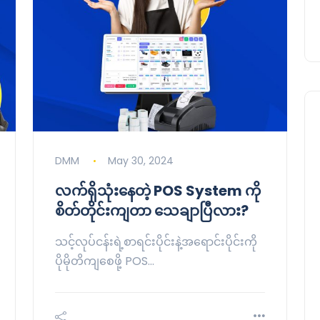
DMM
May 30, 2024
လက်ရှိသုံးနေတဲ့ POS System ကို
စိတ်တိုင်းကျတာ သေချာပြီလား?
သင့်လုပ်ငန်းရဲ့စာရင်းပိုင်းနဲ့အရောင်းပိုင်းကို
ပိုမိုတိကျစေဖို့ POS…