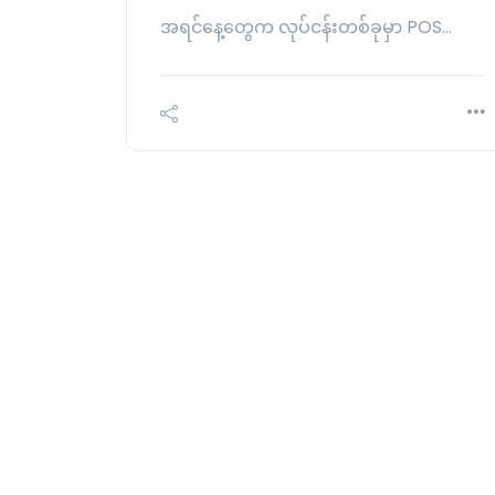
အရင်နေ့တွေက လုပ်ငန်းတစ်ခုမှာ POS…