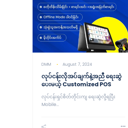
DMM
August 7, 2024
လုပ်ငန်းလိုအပ်ချက်နဲ့အညီ ရေးဆွဲ
ပေးမယ့် Customized POS
လုပ်ငန်းရှင်စိတ်တိုင်းကျ ရေးဆွဲလို့ရပြီး
Mobile…