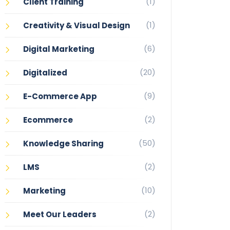
(1)
Client Training
(1)
Creativity & Visual Design
(6)
Digital Marketing
(20)
Digitalized
(9)
E-Commerce App
(2)
Ecommerce
(50)
Knowledge Sharing
(2)
LMS
(10)
Marketing
(2)
Meet Our Leaders