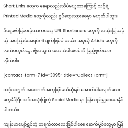
Short Links တွေက‌ နေရာလည်းသိပ်မယူတာကြောင့် သင့်ရဲ့
Printed Media တွေကိုလည်း ရှုပ်ထွေးသွားစေမှာ မဟုတ်ပါဘူး။
ဒီနေ့ဖော်ပြပေးခဲ့တာကတော့ URL Shorteners တွေကို အသုံးပြုသင့်
တဲ့ အကြောင်းအရင်း 6 ချက်ဖြစ်ပါတယ်။ အခုလို Article တွေကို
လက်မလွတ်သွားဖို့အတွက် အောက်ပါဖောင်ကို ဖြည့်စွတ်ထား
လိုက်ပါ။
[contact-form-7 id=”3095″ title=”Collect Form”]
သင့်အတွက် အထောက်အကူဖြစ်မယ်ဆိုရင် အောက်ပါခလုတ်လေး
တွေနှိပ်ပြီး သင်အသုံးပြုတဲ့ Social Media မှာ ပြန်လည်မျှဝေပေးနိုင်
ပါတယ်။
ကျန်းမာပျော်ရွှင်တဲ့ တရက်တာလေးဖြစ်ပါစေ။ နောက်ပို့စ်တွေမှာ ပြန်