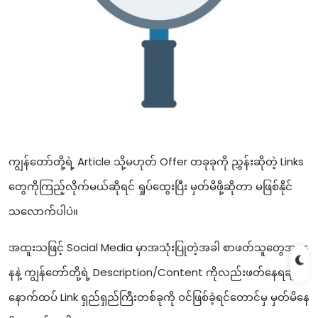
ကျွန်တော်တို့ရဲ့ Article သို့မဟုတ် Offer တခုခုကို ညွှန်းဆိုတဲ့ Links
တွေကိုကြည့်လိုက်မယ်ဆိုရင် ရှုပ်ထွေးပြီး မှတ်မိဖို့ဆိုတာ မဖြစ်နိုင်
သလောက်ပါပဲ။
အထူးသဖြင့် Social Media မှာအသုံးပြုတဲ့အခါ စာဖတ်သူတွေအနေ
နနဲ့ ကျွန်တော်တို့ရဲ့ Description/Content ကိုလည်းဖတ်နေရချိန်
နောက်ထပ် Link ရှည်ရှည်ကြီးတစ်ခုကို ဝင်ဖြစ်ခဲ့ရင်တောင်မှ မှတ်မိနေ