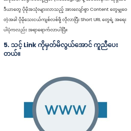
ဒီယာတွေ ပိုမိုအသုံးများလာသည့် အားလျော်စွာ Content တွေမျှဝေ
တဲ့အခါ ပိုမိုသေးငယ်ကျစ်လစ်ဖို့ လိုလာပြီး Short URL တွေရဲ့ အရေး
ပါပုံကလည်း အရာရောက်လာပါပြီ။
5. သင့် Link ကိုမှတ်မိလွယ်အောင် ကူညီပေး
တယ်။