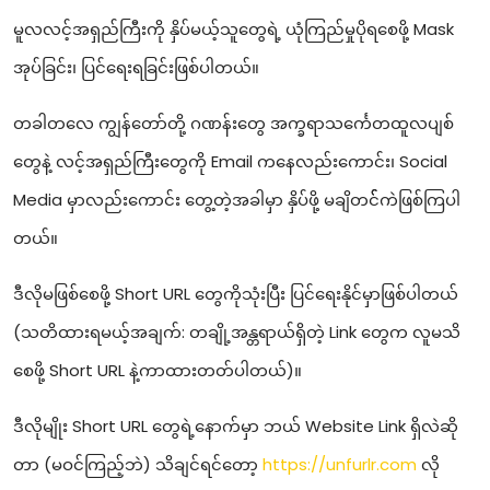
မူလလင့်အရှည်ကြီးကို နှိပ်မယ့်သူတွေရဲ့ ယုံကြည်မှုပိုရစေဖို့ Mask
အုပ်ခြင်း၊ ပြင်ရေးရခြင်းဖြစ်ပါတယ်။
တခါတလေ ကျွန်တော်တို့ ဂဏန်းတွေ အက္ခရာသင်္ကေတထူလပျစ်
တွေနဲ့ လင့်အရှည်ကြီးတွေကို Email ကနေလည်းကောင်း၊ Social
Media မှာလည်းကောင်း တွေ့တဲ့အခါမှာ နှိပ်ဖို့ မချိတင််ကဲဖြစ်ကြပါ
တယ်။
ဒီလိုမဖြစ်စေဖို့ Short URL တွေကိုသုံးပြီး ပြင်ရေးနိုင်မှာဖြစ်ပါတယ်
(သတိထားရမယ့်အချက်: တချို့အန္တရာယ်ရှိတဲ့ Link တွေက လူမသိ
စေဖို့ Short URL နဲ့ကာထားတတ်ပါတယ်)။
ဒီလိုမျိုး Short URL တွေရဲ့နောက်မှာ ဘယ် Website Link ရှိလဲဆို
တာ (မဝင်ကြည့်ဘဲ) သိချင်ရင်တော့
https://unfurlr.com
လို