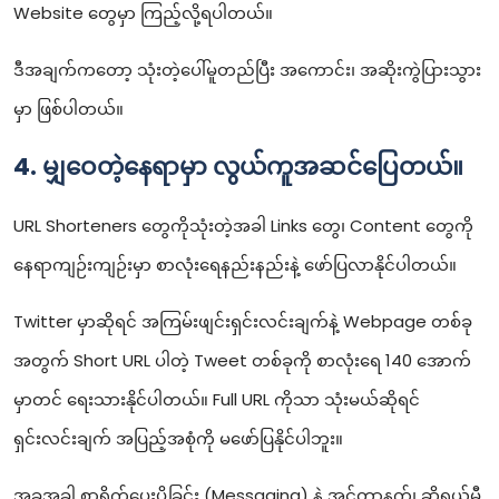
Website တွေမှာ ကြည့်လို့ရပါတယ်။
ဒီအချက်ကတော့ သုံးတဲ့ပေါ်မူတည်ပြီး အကောင်း၊ အဆိုးကွဲပြားသွား
မှာ ဖြစ်ပါတယ်။
4. မျှဝေတဲ့နေရာမှာ လွယ်ကူအဆင်ပြေတယ်။
URL Shorteners တွေကိုသုံးတဲ့အခါ Links တွေ၊ Content တွေကို
နေရာကျဉ်းကျဉ်းမှာ စာလုံးရေနည်းနည်းနဲ့ ဖော်ပြလာနိုင်ပါတယ်။
Twitter မှာဆိုရင် အကြမ်းဖျင်းရှင်းလင်းချက်နဲ့ Webpage တစ်ခု
အတွက် Short URL ပါတဲ့ Tweet တစ်ခုကို စာလုံးရေ 140 အောက်
မှာတင် ရေးသားနိုင်ပါတယ်။ Full URL ကိုသာ သုံးမယ်ဆိုရင်
ရှင်းလင်းချက် အပြည့်အစုံကို မဖော်ပြနိုင်ပါဘူး။
အခုအခါ စာရိုက်ပေးပို့ခြင်း (Messaging) နဲ့ အင်တာနက်၊ ဆိုရှယ်မီ