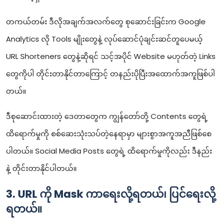
တကယ်တမ်း ဒီလိုအချက်အလက်တွေ စုဆောင်းခြင်းက Google
Analytics လို Tools မျိုးတွေနဲ့ လုပ်ဆောင်ပုံချင်းဆင်တူပေမယ့်
URL Shorteners တွေနဲ့ဆိုရင် သင့်အပိုင် Website မဟုတ်တဲ့ Links
တွေကိုပါ တိုင်းတာနိုင်တာကြောင့် တနည်းပိုပြီးအထောက်အကူဖြစ်ပါ
တယ်။
ဒီစုဆောင်းထားတဲ့ ဒေတာတွေက ကျွန်တော်တို့ Contents တွေရဲ့
ထိရောက်မှုကို စစ်ဆေးသုံးသပ်တဲ့နေရာမှာ များစွာအကူအညီဖြစ်စေ
ပါတယ်။ Social Media Posts တွေရဲ့ ထိရောက်မှုကိုလည်း ဒီနည်း
နဲ့ တိုင်းတာနိုင်ပါတယ်။
3. URL ကို Mask ကာရေးလို့ရတယ်၊ ပြင်ရေးလို့
ရတယ်။