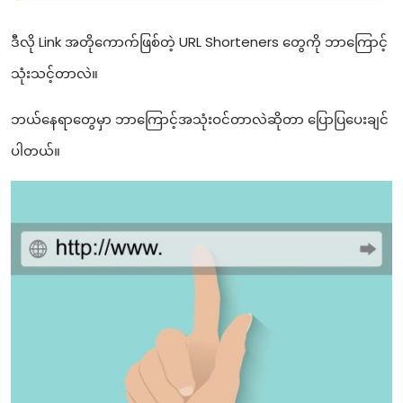
ဒီလို Link အတိုကောက်ဖြစ်တဲ့ URL Shorteners ‌တွေကို ဘာကြောင့်
သုံးသင့်တာလဲ။
ဘယ်နေရာတွေမှာ ဘာကြောင့်အသုံးဝင်တာလဲဆိုတာ ပြောပြပေးချင်
ပါတယ်။