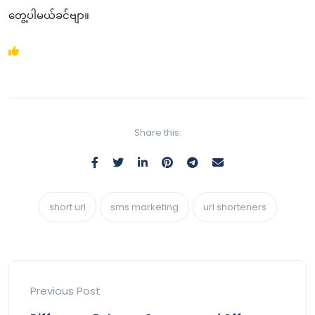
တွေ့ပါမယ်ခင်ဗျာ။
Share this:
short url
sms marketing
url shorteners
Previous Post