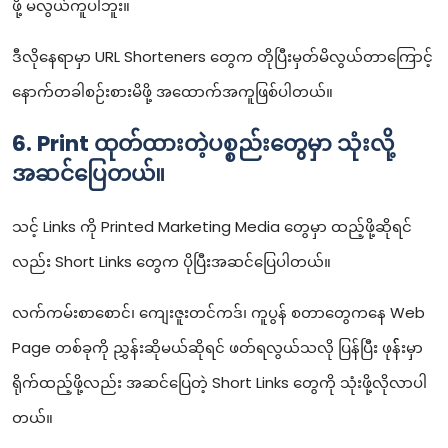
ဖို့ မလွယ်ကူပါဘူး။
ဒီလိုနေရာမှာ URL Shorteners တွေက တိုပြီးမှတ်မိလွယ်တာကြောင့်
နောက်တခါစဉ်းစားမိဖို့ အထောက်အကူဖြစ်ပါတယ်။
6. Print ထုတ်ထားတဲ့ပစ္စည်းတွေမှာ သုံးလို့
အဆင်ပြေတယ်။
သင့် Links ကို Printed Marketing Media တွေမှာ ထည့်ဖို့ဆိုရင်
လည်း Short Links တွေက ပိုပြီးအဆင်ပြေပါတယ်။
လက်ကမ်းစာစောင်၊ ကျေးဇူးတင်ကဒ်၊ ကူပွန် စတာတွေကနေ Web
Page တစ်ခုကို ညွှန်းဆိုမယ်ဆိုရင် ဖတ်ရလွယ်သလို ပြန်ပြီး ဖုန််းမှာ
ရိုက်ထည့်ဖို့လည်း အဆင်ပြေတဲ့ Short Links တွေကို သုံးဖို့လိုလာပါ
တယ်။