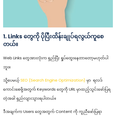
1. Links တွေကို ပိုပြီးထိန်းချုပ်ရလွယ်ကူစေ
တယ်။
Web Links တွေအားလုံးက ရှည်ပြီး ရှုပ်ထွေးနေတာတော့မဟုတ်ပါ
ဘူး။
သို့ပေမယ့်
SEO (Search Engine Optimization)
မှာ ရလဒ်
ကောင်းစေဖို့အတွက် Keywords တွေကို URL မှာထည့်သွင်းဖော်ပြရ
တဲ့အခါ ရှည်လျားသွားရပါတယ်။
ဒီအချက်က Users တွေအတွက် Content ကို ကူညီဖော်ပြရာ