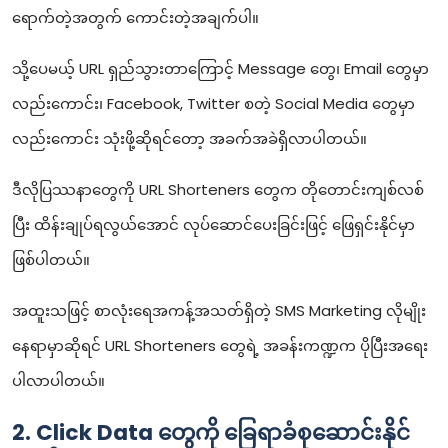
ရောက်တဲ့အတွက် ကောင်းတဲ့အချက်ပါ။
သို့ပေမယ့် URL ရှည်သွားတာကြောင့် Message တွေ၊ Email တွေမှာ
လည်းကောင်း၊ Facebook, Twitter စတဲ့ Social Media တွေမှာ
လည်းကောင်း သုံးဖို့ဆိုရင်တော့ အခက်အခဲရှိလာပါတယ်။
ဒီလိုပြဿနာတွေကို URL Shorteners တွေက တိုတောင်းကျစ်လစ်
ပြီး ထိန်းချုပ်ရလွယ်အောင် လုပ်ဆောင်ပေးခြင်းဖြင့် ဖြေရှင်းနိုင်မှာ
ဖြစ်ပါတယ်။
အထူးသဖြင့် စာလုံးရေအကန့်အသတ်ရှိတဲ့ SMS Marketing လိုမျိုး
နေရာမှာဆိုရင် URL Shorteners တွေရဲ့ အခန်းကဏ္ဍက ပိုပြီးအရေး
ပါလာပါတယ်။
2. Click Data တွေကို ခြေရာခံစုဆောင်းနိုင်