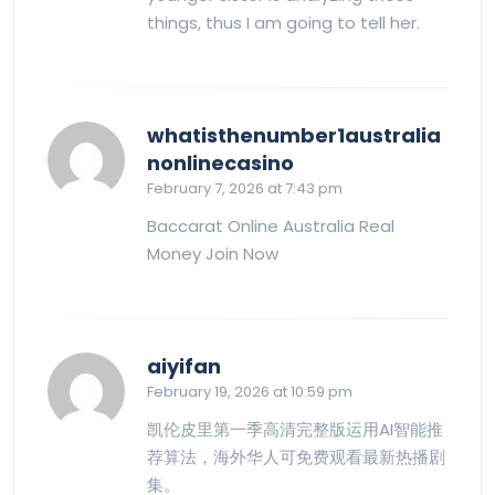
things, thus I am going to tell her.
whatisthenumber1australia
says:
nonlinecasino
February 7, 2026 at 7:43 pm
Baccarat Online Australia Real
Money Join Now
says:
aiyifan
February 19, 2026 at 10:59 pm
凯伦皮里第一季高清完整版运用AI智能推
荐算法，海外华人可免费观看最新热播剧
集。