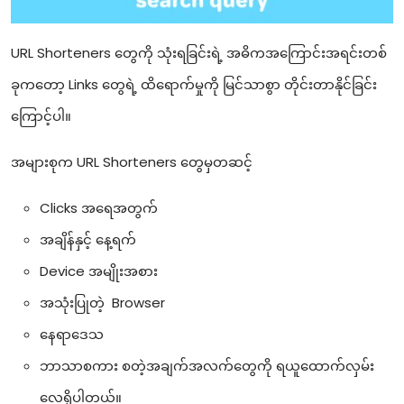
URL Shorteners တွေကို သုံးရခြင်းရဲ့ အဓိကအကြောင်းအရင်းတစ်
ခုကတော့ Links တွေရဲ့ ထိရောက်မှုကို မြင်သာစွာ တိုင်းတာနိုင်ခြင်း
ကြောင့်ပါ။
အများစုက URL Shorteners တွေမှတဆင့်
Clicks အရေအတွက်
အချိန်နှင့် နေ့ရက်
Device အမျိုးအစား
အသုံးပြုတဲ့ Browser
နေရာဒေသ
ဘာသာစကား စတဲ့အချက်အလက်တွေကို ရယူထောက်လှမ်း
လေ့ရှိပါတယ်။