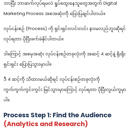
ဘာပြီး ဘာဆက်လုပ်ရမလဲ ရှုပ်ထွေးနေသူတွေအတွက် Digital
Marketing Process အစအဆုံးကို ပြောပြချင်ပါတယ်။
လုပ်ငန်းစဉ် (Process) ကို ရှင်းရှင်းလင်းလင်း နားမလည်ဘူးဆိုရင်
လုပ်ရတာ ပိုပြီးခက်ခဲနိုင်ပါတယ်။
ဒါကြောင့် အစမှအဆုံး လုပ်ငန်းစဉ်တခုလုံးကို အဆင့် 4 ဆင့်နဲ့ ရိုးရိုး
ရှင်းရှင်း ပြောပြသွားမှာပါ။
ဒီ 4 ဆင့်ကို သိထားမယ်ဆိုရင် လုပ်ငန်းစဉ်တခုလုံးကို
ကွက်ကွက်ကွင်းကွင်း မြင်သွားမှာကြောင့် လုပ်ရတာ ပိုပြီးလွယ်ကူမှာ
ပါ။
Process Step 1: Find the Audience
(Analytics and Research)