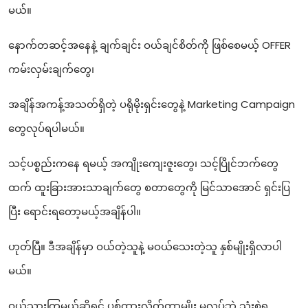
မယ်။
နောက်တဆင့်အနေနဲ့ ချက်ချင်း ဝယ်ချင်စိတ်ကို ဖြစ်စေမယ့် OFFER
ကမ်းလှမ်းချက်တွေ၊
အချိန်အကန့်အသတ်ရှိတဲ့ ပရိုမိုးရှင်းတွေနဲ့ Marketing Campaign
တွေလုပ်ရပါမယ်။
သင့်ပစ္စည်းကနေ ရမယ့် အကျိုးကျေးဇူးတွေ၊ သင့်ပြိုင်ဘက်တွေ
ထက် ထူးခြားအားသာချက်တွေ စတာတွေကို မြင်သာအောင် ရှင်းပြ
ပြီး ရောင်းရတော့မယ့်အချိန်ပါ။
ဟုတ်ပြီ။ ဒီအချိန်မှာ ဝယ်တဲ့သူနဲ့ မဝယ်သေးတဲ့သူ နှစ်မျိုးရှိလာပါ
မယ်။
ဝယ်သွားကြမယ်ဆိုရင် ပစ်ထားလိုက်တာမျိုး မလုပ်ဘဲ သုံးစွဲရ