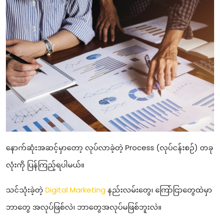
နောက်ဆုံးအဆင့်မှာတော့ လုပ်လာခဲ့တဲ့ Process (လုပ်ငန်းစဉ်) တခု
လုံးကို ပြန်ကြည့်ရပါမယ်။
သင်သုံးခဲ့တဲ့
Digital Marketing
နည်းလမ်းတွေ၊ ကြော်ငြာတွေထဲမှာ
ဘာတွေ အလုပ်ဖြစ်လဲ၊ ဘာတွေအလုပ်မဖြစ်ဘူးလဲ။