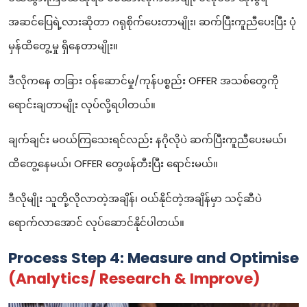
အဆင်ပြေရဲ့လားဆိုတာ ဂရုစိုက်ပေးတာမျိုး၊ ဆက်ပြီးကူညီပေးပြီး ပုံ
မှန်ထိတွေ့မှု ရှိနေတာမျိုး။
ဒီလိုကနေ တခြား ဝန်ဆောင်မှု/ကုန်ပစ္စည်း OFFER အသစ်တွေကို
ရောင်းချတာမျိုး လုပ်လို့ရပါတယ်။
ချက်ချင်း မဝယ်ကြသေးရင်လည်း နဂိုလိုပဲ ဆက်ပြီးကူညီပေးမယ်၊
ထိတွေ့နေမယ်၊ OFFER တွေဖန်တီးပြီး ရောင်းမယ်။
ဒီလိုမျိုး သူတို့လိုလာတဲ့အချိန်၊ ဝယ်နိုင်တဲ့အချိန်မှာ သင့်ဆီပဲ
ရောက်လာအောင် လုပ်ဆောင်နိုင်ပါတယ်။
Process Step 4: Measure and Optimise
(Analytics/ Research & Improve)