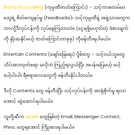
Brand Storytelling
(ကုမ္ပဏီဇာတ်ကြောင်း) – သင့်ကာစတမ်မာ
တွေရဲ့ စိတ်ကျေနပ်မှု (Feedbacks)၊ သင့်ကုမ္ပဏီနဲ့ အဖွဲ့သားတွေက
ဘာလို့ဒီလုပ်ငန်းကို လုပ်နေကြတာလဲ။ (ငွေရဖို့မဟုတ်တဲ့ ခံစားချက်
ကို နှိုးဆနိုင်မယ့် ဇာတ်ကြောင်းတခုခု) ကိုဖန်တီးရပါမယ်။
Entertain Contents (ဖျော်ဖြေရေး) ပို့စ်တွေ – သင့်ဝယ်သူတွေ
သိပ်အားထုတ်စရာ မလိုဘဲ ကြည့်ရလွယ်ပြီး အပန်းပြေမယ့် ပေါ့
ပေါ့ပါးပါး ရီစရာလေးတွေကို ဖန်တီးနိုင်ပါတယ်။
ဒီလို Contents တွေ ဖန်တီးပြီး သင့်လုပ်ငန်းကို အာရုံစိုက်မှု ရလာ
အောင် ဆွဲဆောင်ရပါမယ်။
သူတို့ဆီက
Leads
တွေဖြစ်တဲ့ Email, Messenger Contact,
Phno. တွေရအောင် ကြိုးစားရပါမယ်။