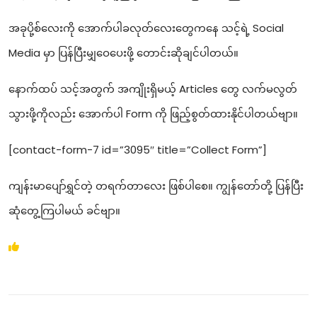
အခုပို့စ်လေးကို အောက်ပါခလုတ်လေးတွေကနေ သင့်ရဲ့ Social
Media မှာ ပြန်ပြီးမျှဝေပေးဖို့ တောင်းဆိုချင်ပါတယ်။
နောက်ထပ် သင့်အတွက် အကျိုးရှိမယ့် Articles တွေ လက်မလွတ်
သွားဖို့ကိုလည်း အောက်ပါ Form ကို ဖြည့်စွတ်ထားနိုင်ပါတယ်ဗျာ။
[contact-form-7 id=”3095″ title=”Collect Form”]
ကျန်းမာပျော်ရွှင်တဲ့ တရက်တာလေး ဖြစ်ပါစေ။ ကျွန်တော်တို့ ပြန်ပြီး
ဆုံတွေ့ကြပါမယ် ခင်ဗျာ။