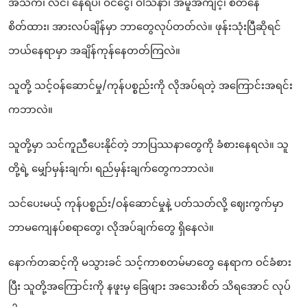
အသက်၊ လိင်၊ နေရပ်၊ ဝင်ငွေ၊ ဝါသနာ၊ အမူအကျင့်၊ စိတ်နေ
စိတ်ထား၊ အားလပ်ချိန်မှာ ဘာတွေလုပ်တတ်လဲ။ ဖုန်းသုံးပြီဆိုရင်
ဘယ်နေရာမှာ အချိန်ကုန်နေတတ်ကြလဲ။
သူတို့ သင့်ဝန်ဆောင်မှု/ကုန်ပစ္စည်းကို လိုအပ်ရတဲ့ အကြောင်းအရင်း
ကဘာလဲ။
သူတို့မှာ သင်ကူညီပေးနိုင်တဲ့ ဘာပြဿနာတွေကို ခံစားနေရလဲ။ သူ
တို့ရဲ့ မျှော်မှန်းချက်၊ ရည်မှန်းချက်တွေကဘာလဲ။
သင်ပေးမယ့် ကုန်ပစ္စည်း/ဝန်ဆောင်မှုနဲ့ ပတ်သတ်လို့ ဈေးကွက်မှာ
ဘာမကျေနပ်စရာတွေ၊ လိုအပ်ချက်တွေ ရှိနေလဲ။
နောက်တဆင့်ကို မသွားခင် သင့်ကာစတမ်မာတွေ နေရာက ဝင်ခံစား
ပြီး သူတို့အကြောင်းကို နဖူးမှ ခြေဖျား အသေးစိတ် သိရအောင် လုပ်