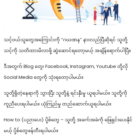
သင့်ဝယ်သူတွေအကြောင်းကို “ဂဃဏန” နားလည်ပြီဆိုရင် သူတို့
သင့်ကို သတိထားမိလာဖို့ ဆွဲဆောင်ရတော့မယ့် အချိန်ရောက်ပါပြီ။
ဒီအတွက် Blog တွေ၊ Facebook, Instagram, Youtube တို့လို
Social Media တွေကို သုံးရတော့ပါမယ်။
သူတို့ရှိတဲ့နေရာကို သွားပြီး သူတို့နဲ့ ရင်းနှီးမှု ယူရပါမယ်။ သူတို့ကို
ကူညီပေးရပါမယ်။ ယုံကြည်မှု တည်ဆောက်ယူရပါမယ်။
How to (ပညာပေး) ပို့စ်တွေ – သူတို့ အခက်အခဲကို ဖြေရှင်းပေးနိုင်
မယ့် ပို့စ်တွေဖန်တီးရပါမယ်။