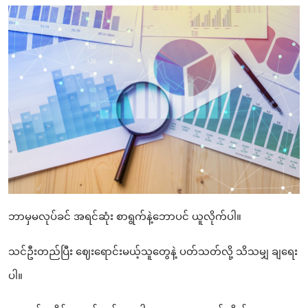
ဘာမှမလုပ်ခင် အရင်ဆုံး စာရွက်နဲ့ဘောပင် ယူလိုက်ပါ။
သင်ဦးတည်ပြီး ဈေးရောင်းမယ့်သူတွေနဲ့ ပတ်သတ်လို့ သိသမျှ ချရေး
ပါ။