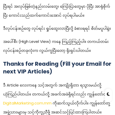
ပြီးရင် အလုပ်ဖြစ်တဲ့နည်းလမ်းတွေ၊ ကြော်ငြာတွေမှာ ပိုပြီး အာရုံစိုက်
ပြီး ကောင်းသည်ထက်ကောင်းအောင် လုပ်ရပါမယ်။
ဒီလုပ်ငန်းစဉ်တွေ လုပ်ရင်း ရှုပ်ထွေးလာပြီလို့ ခံစားရရင် စိတ်မပူပါနဲ့။
အပေါ်စီး (High Level View) ကနေ ကြည့်ကြည့်ပါ။ တကယ်တမ်း
လုပ်ငန်းစဉ်တခုလုံးက လွယ်ကူပြီးတော့ ရိုးရှင်းပါတယ်။
Thanks for Reading (Fill your Email for
next VIP Articles)
ဒီ Article လေးကနေ သင့်အတွက် အကျိုးရှိတာ ရသွားမယ်လို့
ယုံကြည်ပါတယ်။ တကယ်လို့ အခက်အခဲရှိရင်လည်း ကျွန်တော်တို့
DigitalMarketing.com.mm
ကိုဆက်သွယ်လိုက်ပါ။ ကျွန်တော်တို့
အဖွဲ့သားများမှ သင့်ကိုကူညီဖို့ အဆင်သင့်ပြင်ထားကြပါတယ်။